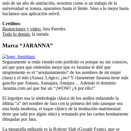
más de un año de antelación, nosotras como si un trabajo de la
universidad se tratara, apuramos hasta el límite. Sino a lo mejor hasta
hacíamos una aplicación móvil.
Créditos:
Ilustraciones y video:
Jara Paredes
Todo lo demás:
la menda
Marca “JARANNA”
Seguramente si estás viendo este portfolio es porque no me conoces,
así que para que entiendas mejor que es Jaranna te diré que
simplemente es el “arrejuntamiento” de los nombres de mi mujer
(Jara) y el mío (Anna). Lógico, ¿no? Y claramente Jaranna tiene más
gancho que Annara, Annajara, Annjara… Además el dominio
Jaranna.com así que fue un “¡WOW! ¡A por ello!”
El logotipo usa la simbología clásica de los anillos enlazando la
última “a” del nombre de Jara con la primera del mío (aunque sea
una boda moderna, el toque clásico de la institución matrimonial
tiene que salir por algún sitio) y rematado por las caritas bonitamente
dibujadas por Jara.
La tipografía utilizada es la Roboto Slab (Google Fonts), que se