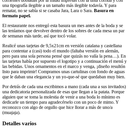
corrientes dobladas por la mitad impresas con la tinta corrida y con
una tipografía ilegible a un tamaño más ilegible todavía. Y para
rematar, no se sabía si se casaba Jara, Lara o Sara.
Basura en
formato papel.
El restaurante nos entregó esta basura un mes antes de la boda y se
las teníamos que devolver dentro de los sobres de cada mesa un par
de semanas más tarde, así que tocó volar.
Realicé unas tarjetas de 9,5x21cm en versión catalana y castellana
para contentar a (casi) todo el mundo (faltaba versión en alemán,
pero para una sola persona pensé que quizás no valía la pena…). En
las tarjetas había por supuesto el logotipo y a continuación el menú y
las bebidas. Unos ornamentos en el marco y venga, ¡diseño resultón
listo para imprimir! Compramos unas cartulinas con fondo de aguas
que le daban una elegancia y un yo-que-sé que quedaban muy bien.
Por detrás de cada una escribimos a mano (cada una a sus invitados)
una dedicatoria personalizada de esas que llegan a la patata. Porque
alguien que se toma la molestia de venir a una boda lo mínimo es
dedicarle un tiempo para agradecérselo con un poco de mimo. Y
reconozco con algo de orgullo que hice llorar a más de uno/a
(muajaja).
Detalles varios