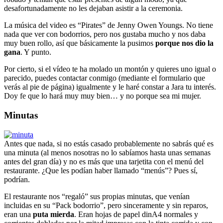
desafortunadamente no les dejaban asistir a la ceremonia.
La música del video es “Pirates” de Jenny Owen Youngs. No tiene
nada que ver con bodorrios, pero nos gustaba mucho y nos daba
muy buen rollo, así que básicamente la pusimos
porque nos dio la
gana
. Y punto.
Por cierto, si el vídeo te ha molado un montón y quieres uno igual o
parecido, puedes contactar conmigo (mediante el formulario que
verás al pie de página) igualmente y le haré constar a Jara tu interés.
Doy fe que lo hará muy muy bien… y no porque sea mi mujer.
Minutas
Antes que nada, si no estás casado probablemente no sabrás qué es
una minuta (al menos nosotras no lo sabíamos hasta unas semanas
antes del gran día) y no es más que una tarjetita con el menú del
restaurante. ¿Que les podían haber llamado “menús”? Pues sí,
podrían.
El restaurante nos “regaló” sus propias minutas, que venían
incluidas en su “Pack bodorrio”, pero sinceramente y sin reparos,
eran una
puta mierda
. Eran hojas de papel dinA4 normales y